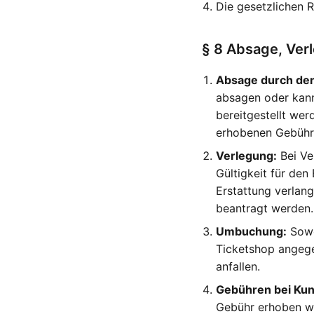
Die gesetzlichen R
§ 8 Absage, Ver
Absage durch den
absagen oder kann 
bereitgestellt wer
erhobenen Gebühr f
Verlegung:
Bei Ve
Gültigkeit für den
Erstattung verlan
beantragt werden.
Umbuchung:
Sowe
Ticketshop ange
anfallen.
Gebühren bei Ku
Gebühr erhoben wu