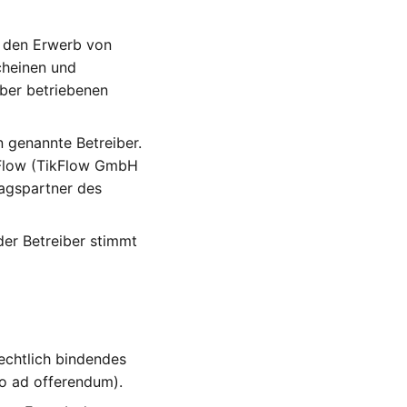
r den Erwerb von
scheinen und
iber betriebenen
n genannte Betreiber.
ikFlow (TikFlow GmbH
ragspartner des
er Betreiber stimmt
echtlich bindendes
io ad offerendum).