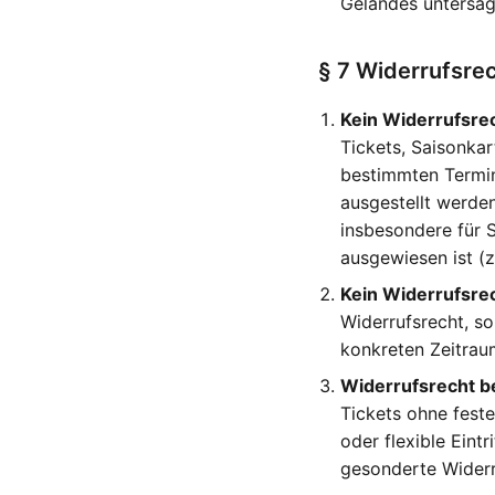
Geländes untersag
§ 7 Widerrufsre
Kein Widerrufsre
Tickets, Saisonkar
bestimmten Termin,
ausgestellt werden
insbesondere für 
ausgewiesen ist (z
Kein Widerrufsre
Widerrufsrecht, so
konkreten Zeitrau
Widerrufsrecht be
Tickets ohne fest
oder flexible Eint
gesonderte Widerr