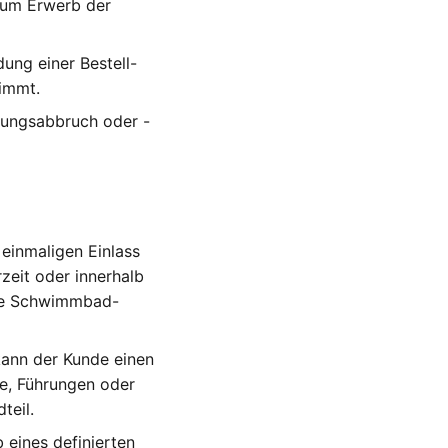
zum Erwerb der
ung einer Bestell-
immt.
hlungsabbruch oder -
einmaligen Einlass
eit oder innerhalb
dere Schwimmbad-
ann der Kunde einen
se, Führungen oder
teil.
 eines definierten