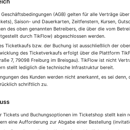
eich
 Geschäftsbedingungen (AGB) gelten für alle Verträge übe
ickets), Saison- und Dauerkarten, Zeitfenstern, Kursen, Gut
gen des oben genannten Betreibers, die über die vom Betre
itgestellt durch TikFlow) abgeschlossen werden.
s Ticketkaufs bzw. der Buchung ist ausschließlich der obe
wicklung des Ticketverkaufs erfolgt über die Plattform T
raße 7, 79098 Freiburg im Breisgau). TikFlow ist nicht Vert
n stellt lediglich die technische Infrastruktur bereit.
gungen des Kunden werden nicht anerkannt, es sei denn, d
ücklich schriftlich zu.
luss
r Tickets und Buchungsoptionen im Ticketshop stellt kein r
rn eine Aufforderung zur Abgabe einer Bestellung (invitat