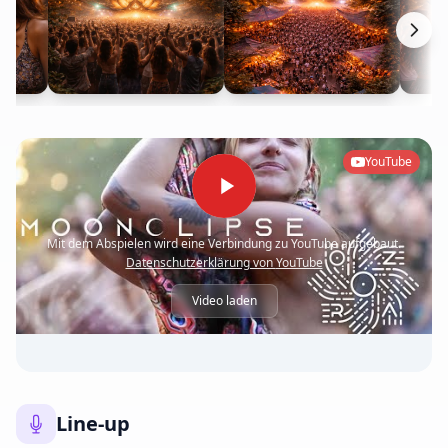
YouTube
Mit dem Abspielen wird eine Verbindung zu
YouTube
aufgebaut.
Datenschutzerklärung von
YouTube
Video laden
Line-up