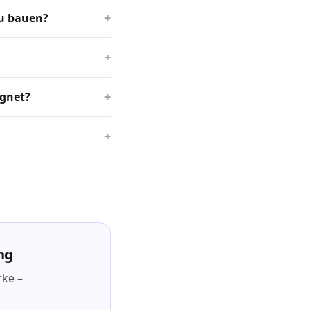
eu bauen?
+
+
ignet?
+
+
ng
rke –