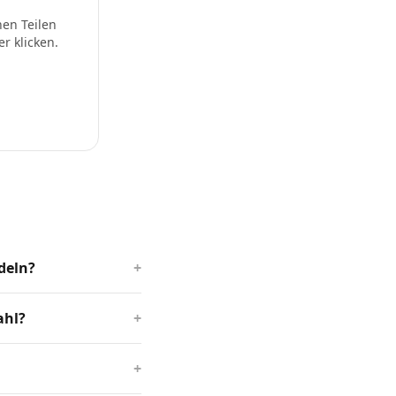
nen Teilen
r klicken.
deln?
+
ahl?
+
+