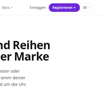
Docs
Einloggen
Registrieren
DE
nd Reihen
ner Marke
ester oder
gramm deiner
d um die Uhr.