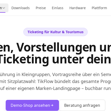
n
Downloads
Preise
Einlass
Hardware
Plattform
Ticketing für Kultur & Tourismus
n, Vorstellungen u
-Ticketing unter dei
ührung in Kleingruppen, Vortragsreihe über ein Sem
 mit Sitzplatzwahl: TikFlow bündelt das gesamte Pro
auf einer eigenen Marken-Landingpage – buchbar run
Demo-Shop ansehen
Beratung anfragen