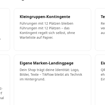
Kleingruppen-Kontingente
Te
Führungen mit 12 Plätzen bleiben
Re
Führungen mit 12 Plätzen – das
ve
Kontingent regelt sich selbst, ohne
au
g
Warteliste auf Papier.
,
Eigene Marken-Landingpage
E
Dein Shop trägt deine Identität: Logo,
QR
Bilder, Texte – TikFlow bleibt als Technik
eh
im Hintergrund.
Ei
I-
rf
nal